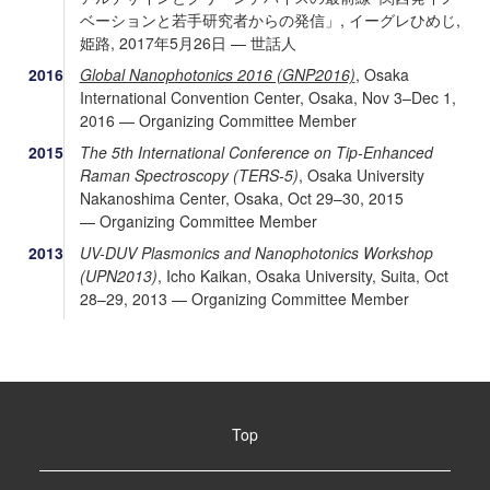
ベーションと若手研究者からの発信」, イーグレひめじ,
姫路, 2017年5月26日 — 世話人
2016
Global Nanophotonics 2016 (GNP2016)
,
Osaka
International Convention Center, Osaka, Nov 3–Dec 1,
2016 — Organizing Committee Member
2015
The 5th International Conference on Tip-Enhanced
Raman Spectroscopy (TERS-5)
, Osaka University
Nakanoshima Center, Osaka, Oct 29–30, 2015
— Organizing Committee Member
2013
UV-DUV Plasmonics and Nanophotonics Workshop
(UPN2013)
, Icho Kaikan, Osaka University, Suita, Oct
28–29, 2013 — Organizing Committee Member
Top