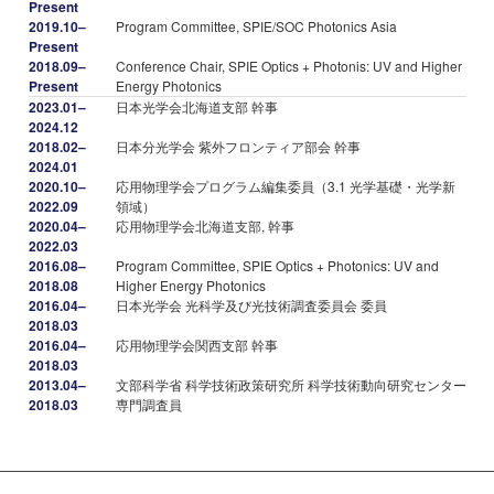
Present
2019.10–
Program Committee, SPIE/SOC Photonics Asia
Present
2018.09–
Conference Chair, SPIE Optics + Photonis: UV and Higher
Present
Energy Photonics
2023.01–
日本光学会北海道支部 幹事
2024.12
2018.02–
日本分光学会 紫外フロンティア部会 幹事
2024.01
2020.10–
応用物理学会プログラム編集委員（3.1 光学基礎・光学新
2022.09
領域）
2020.04–
応用物理学会北海道支部, 幹事
2022.03
2016.08–
Program Committee, SPIE Optics + Photonics: UV and
2018.08
Higher Energy Photonics
2016.04–
日本光学会 光科学及び光技術調査委員会 委員
2018.03
2016.04–
応用物理学会関西支部 幹事
2018.03
2013.04–
文部科学省 科学技術政策研究所 科学技術動向研究センター
2018.03
専門調査員