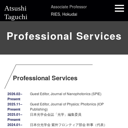
Associate Professor
Atsushi
RIES
,
Hokudai
Taguchi
Professional Services
Professional Services
2026.02–
Guest Editor, Journal of Nanophotonics (SPIE)
Present
2025.11–
Guest Editor, Journal of Physics: Photonics (IOP
Present
Publishing)
2025.01–
日本光学会会誌「光学」編集委員
Present
2024.01–
日本分光学会 紫外フロンティア部会 幹事（代表）