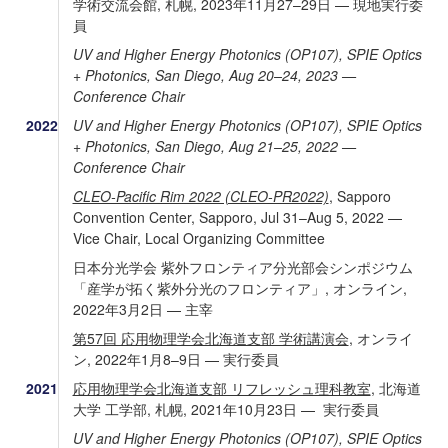
学術交流会館, 札幌, 2023年11月27–29日 — 現地実行委
員
UV and Higher Energy Photonics (OP107), SPIE Optics
+ Photonics, San Diego, Aug 20–24, 2023 —
Conference Chair
2022
UV and Higher Energy Photonics (OP107), SPIE Optics
+ Photonics, San Diego, Aug 21–25, 2022 —
Conference Chair
CLEO-Pacific Rim 2022 (CLEO-PR2022)
, Sapporo
Convention Center, Sapporo, Jul 31–Aug 5, 2022 —
Vice Chair, Local Organizing Committee
日本分光学会 紫外フロンティア分光部会シンポジウム
「産学が拓く紫外分光のフロンティア」, オンライン,
2022年3月2日 — 主宰
第57回 応用物理学会北海道支部 学術講演会
, オンライ
ン, 2022年1月8–9日 — 実行委員
2021
応用物理学会北海道支部 リフレッシュ理科教室
, 北海道
大学 工学部, 札幌, 2021年10月23日 — 実行委員
UV and Higher Energy Photonics (OP107), SPIE Optics