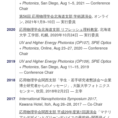
+ Photonics
, San Diego, Aug 1–5, 2021 — Conference
Chair
第56回 応用物理学会北海道支部 学術講演会
, オンライ
ン, 2021年1月9–10日 — 実行委員
2020
応用物理学会北海道支部 リフレッシュ理科教室
, 北海道
大学 工学部, 札幌, 2020年10月24日 — 実行委員
UV and Higher Energy Photonics (OP107), SPIE Optics
+ Photonics
, Online, Aug 23–27, 2020 — Conference
Chair
2019
UV and Higher Energy Photonics (OP109), SPIE Optics
+ Photonics
, San Diego, Aug 11–15, 2019
— Conference Chair
2018
応用物理学会関西支部「学生・若手研究者懇談会〜企業
博士研究者からのメッセージ」, 大阪大学フォトニクス
センター, 吹田, 2018年2月2日 — 主宰
2017
International Nanophotonics Symposium 2017
,
Kawana Hotel, Itoh, Aug 26–28, 2017 — Co-Chair
応用物理学会関西支部 平成29年度第1回講演会
「マテリ
アルデザインとグリーンデバイスの最前線–関西発イノ